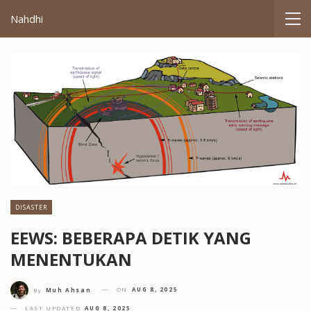
Nahdhi
DISASTER
EEWS: BEBERAPA DETIK YANG
MENENTUKAN
ON
AUG 8, 2025
By
Muh Ahsan
LAST UPDATED
AUG 8, 2025